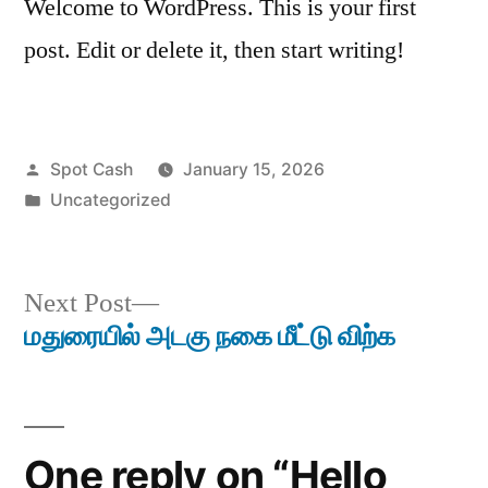
Welcome to WordPress. This is your first
post. Edit or delete it, then start writing!
Posted
Spot Cash
January 15, 2026
by
Posted
Uncategorized
in
Next
Next Post
post:
மதுரையில் அடகு நகை மீட்டு விற்க
Post
navigation
One reply on “Hello