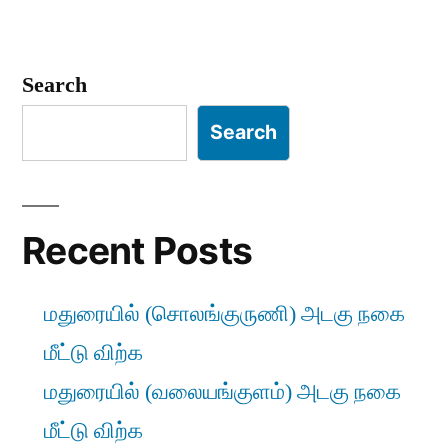
Search
Search
Recent Posts
மதுரையில் (சொலங்குருணி) அடகு நகை
மீட்டு விற்க
மதுரையில் (வலையங்குளம்) அடகு நகை
மீட்டு விற்க