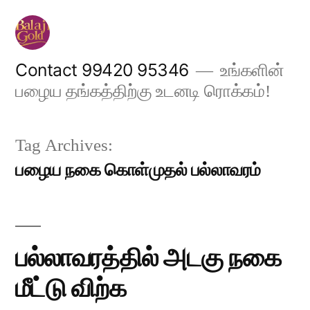
Skip
to
content
Contact 99420 95346
உங்களின்
பழைய தங்கத்திற்கு உடனடி ரொக்கம்!
Tag Archives:
பழைய நகை கொள்முதல் பல்லாவரம்
பல்லாவரத்தில் அடகு நகை
மீட்டு விற்க