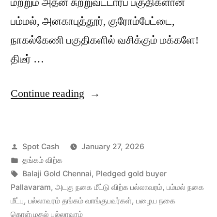
மற்றும் அதன் சுற்றுவட்டாரப் பகுதிகளான
பம்மல், அனகாபுத்தூர், குரோம்பேட்டை,
நாகல்கேணி பகுதிகளில் வசிக்கும் மக்களே!
திடீர் …
“பல்லாவரத்தில்
Continue reading
அடகு
நகை
Posted
Spot Cash
January 27, 2026
மீட்டு
by
Posted
தங்கம் விற்க
விற்க”
in
Tags:
Balaji Gold Chennai
,
Pledged gold buyer
Pallavaram
,
அடகு நகை மீட்டு விற்க பல்லாவரம்
,
பம்மல் நகை
மீட்பு
,
பல்லாவரம் தங்கம் வாங்குபவர்கள்
,
பழைய நகை
கொள்முதல் பல்லாவரம்